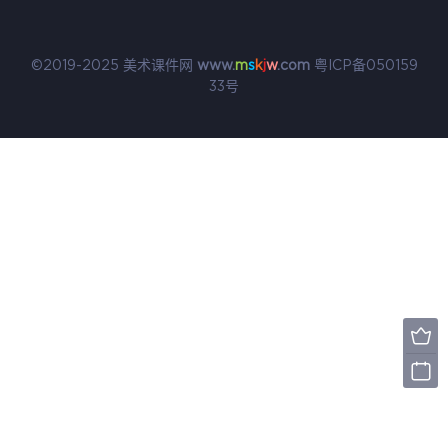
©2019-2025 美术课件网
www.
m
s
k
j
w
.com
粤ICP备050159
33号