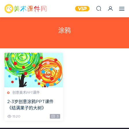
涂鸦
创意美术PPT课件
2-3岁创意涂鸦PPT课件
《结满果子的大树》
1520
3