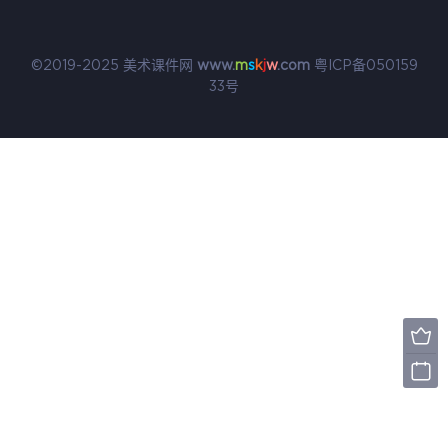
©2019-2025 美术课件网
www.
m
s
k
j
w
.com
粤ICP备050159
33号