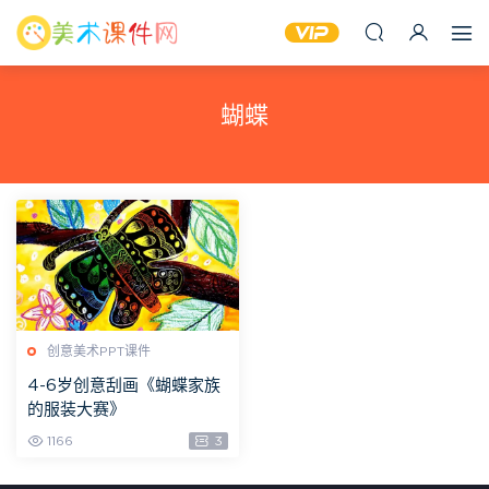
蝴蝶
创意美术PPT课件
4-6岁创意刮画《蝴蝶家族
的服装大赛》
1166
3