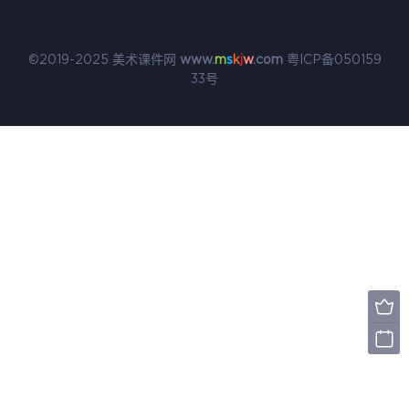
©2019-2025 美术课件网
www.
m
s
k
j
w
.com
粤ICP备050159
33号