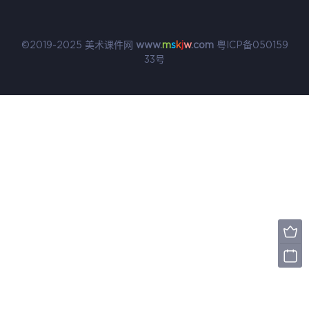
©2019-2025 美术课件网
www.
m
s
k
j
w
.com
粤ICP备050159
33号