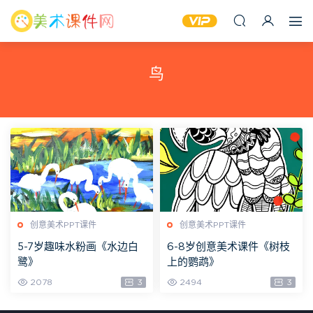
鸟
创意美术PPT课件
创意美术PPT课件
5-7岁趣味水粉画《水边白
6-8岁创意美术课件《树枝
鹭》
上的鹦鹉》
2078
3
2494
3