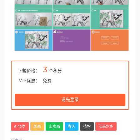
3
下载价格：
个积分
VIP优惠：
免费
请先登录
6-12岁
国画
山水画
春天
植物
江南水乡