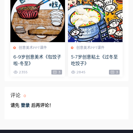
创意美术PPT课件
创意美术PPT课件
6-9岁创意美术《包饺子
5-7岁创意粘土《过冬至
啦-冬至》
吃饺子》
2355
3
2845
3
评论
0
请先
登录
后再评论！