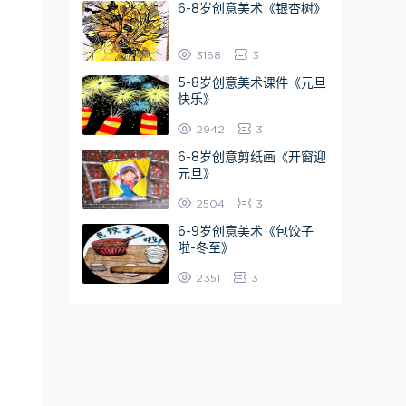
6-8岁创意美术《银杏树》
3168
3
5-8岁创意美术课件《元旦
快乐》
2942
3
6-8岁创意剪纸画《开窗迎
元旦》
2504
3
6-9岁创意美术《包饺子
啦-冬至》
2351
3