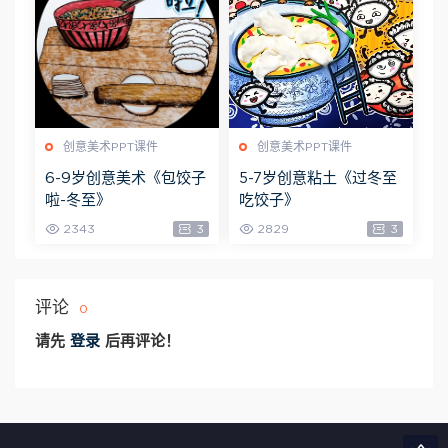
创意美术PPT课件
创意美术PPT课件
6-9岁创意美术《包饺子
5-7岁创意粘土《过冬至
啦-冬至》
吃饺子》
2343
3
2829
3
评论
0
请先
登录
后再评论！