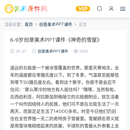
当前位置：
首页
创意美术PPT课件
正文
6-9岁创意美术PPT课件《神奇的雪屋》
01-27
创意美术PPT课件
1320
遥远的北极是一个被冰雪覆盖的世界，那里天寒地冻，全
年的温度都在零摄氏度以下。到了冬季，气温甚至能够低
到零下50摄氏度左右。看到这个数字，你是不是会忍不
住问：“那么寒冷的地方有人居住吗？”嘿嘿，当然有啦，
在西伯利亚，阿拉斯加到格陵兰的北极圈附近，就生活着
一个叫作因纽特人的民族，他们可不是在北极生活了一天
两天，而是足足生活了14000多年。时至今日他们仍旧
住在全世界独一无二的奇特房子雪屋里。雪屋顾名思义就
是用雪块堆砌搭起来的房屋，半球形的雪屋从外表看上去