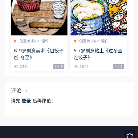
创意美术PPT课件
创意美术PPT课件
6-9岁创意美术《包饺子
5-7岁创意粘土《过冬至
啦-冬至》
吃饺子》
2351
3
2841
3
评论
0
请先
登录
后再评论！