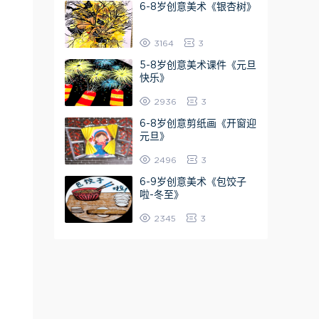
6-8岁创意美术《银杏树》
3164
3
5-8岁创意美术课件《元旦
快乐》
2936
3
6-8岁创意剪纸画《开窗迎
元旦》
2496
3
6-9岁创意美术《包饺子
啦-冬至》
2345
3