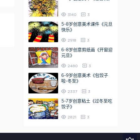
3140
3
5-8岁创意美术课件《元旦
快乐》
2918
3
6-8岁创意剪纸画《开窗迎
元旦》
2480
3
6-9岁创意美术《包饺子
啦-冬至》
2337
3
5-7岁创意粘土《过冬至吃
饺子》
2821
3