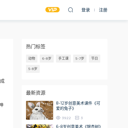
登录
注册
热门标签
动物
6-8岁
手工课
5-7岁
节日
5-8岁
提成
最新资源
8-12岁创意美术课件《可
神
爱的兔子》
3922
3
6-8岁创意美术《银杏树》