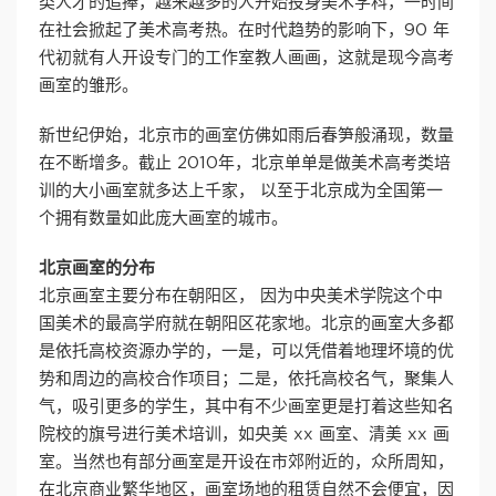
类人才的追捧，越来越多的人开始投身美术学科，一时间
在社会掀起了美术高考热。在时代趋势的影响下，90 年
代初就有人开设专门的工作室教人画画，这就是现今高考
画室的雏形。
新世纪伊始，北京市的画室仿佛如雨后春笋般涌现，数量
在不断增多。截止 2010年，北京单单是做美术高考类培
训的大小画室就多达上千家， 以至于北京成为全国第一
个拥有数量如此庞大画室的城市。
北京画室的分布
北京画室主要分布在朝阳区， 因为中央美术学院这个中
国美术的最高学府就在朝阳区花家地。北京的画室大多都
是依托高校资源办学的，一是，可以凭借着地理坏境的优
势和周边的高校合作项目；二是，依托高校名气，聚集人
气，吸引更多的学生，其中有不少画室更是打着这些知名
院校的旗号进行美术培训，如央美 xx 画室、清美 xx 画
室。当然也有部分画室是开设在市郊附近的，众所周知，
在北京商业繁华地区，画室场地的租赁自然不会便宜，因