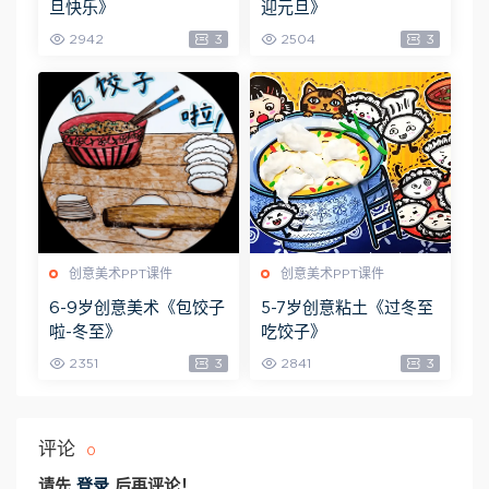
旦快乐》
迎元旦》
2942
3
2504
3
创意美术PPT课件
创意美术PPT课件
6-9岁创意美术《包饺子
5-7岁创意粘土《过冬至
啦-冬至》
吃饺子》
2351
3
2841
3
评论
0
请先
登录
后再评论！