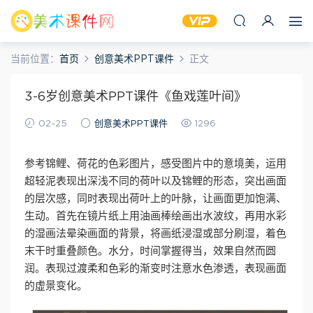
当前位置：
首页
创意美术PPT课件
正文
3-6岁创意美术PPT课件《鱼戏莲叶间》
02-25
创意美术PPT课件
1296
参考锦鲤、荷花的色彩图片，感受图片中的意境美，运用
超轻泥表现出深浅不同的荷叶以及锦鲤的形态，突出画面
的层次感，同时表现出荷叶上的叶脉，让画面更加饱满、
生动。首先在镜片纸上用油画棒绘画出水波纹，再用水彩
的湿画法晕染画面的背景，将画纸浸湿或部分刷湿，着色
末干时重叠颜色。水分，时间掌握得当，效果自然而圆
润。表现过渡柔和色彩的渐变时注意水色渗透，表现画面
的虚景变化。