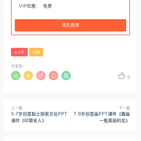
VIP优惠：
免费
请先登录
4-6岁
动物
分享到：
0
上一篇
下一篇
5-7岁创意黏土探索文化PPT
7-9岁创意画PPT课件《趣画
课件《印第安人》
一瓶美丽的花》